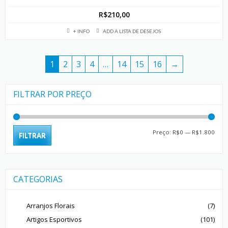
R$
210,00
+ INFO
ADD A LISTA DE DESEJOS
1
2
3
4
…
14
15
16
→
FILTRAR POR PREÇO
Preç
Preç
Preço:
R$0
—
R$1.800
FILTRAR
mín
máx
CATEGORIAS
Arranjos Florais
(7)
Artigos Esportivos
(101)