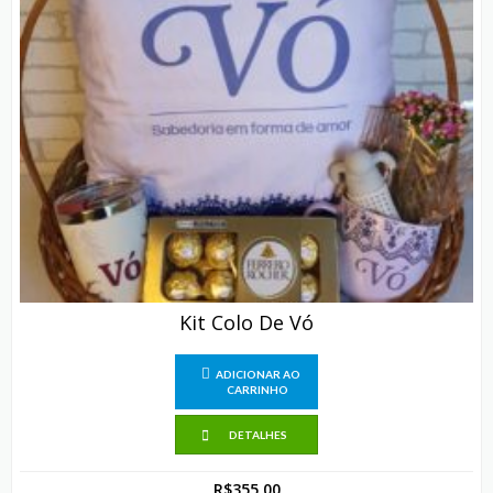
Kit Colo De Vó
ADICIONAR AO
CARRINHO
DETALHES
R$
355,00