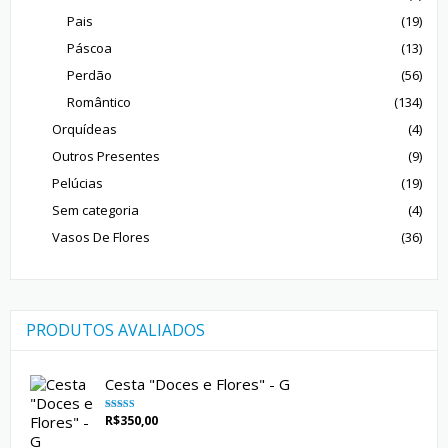
Pais
(19)
Páscoa
(13)
Perdão
(56)
Romântico
(134)
Orquídeas
(4)
Outros Presentes
(9)
Pelúcias
(19)
Sem categoria
(4)
Vasos De Flores
(36)
PRODUTOS AVALIADOS
Cesta "Doces e Flores" - G
R$
350,00
Avaliação
5.00
de 5