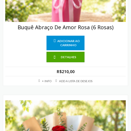
Buquê Abraço De Amor Rosa (6 Rosas)
ADICIONAR AO
CARRINHO
DETALHES
R$
210,00
+ INFO
ADD A LISTA DE DESEJOS