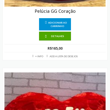
Pelúcia GG Coração
ADICIONAR AO
CARRINHO
DETALHES
R$
165,00
+ INFO
ADD A LISTA DE DESEJOS