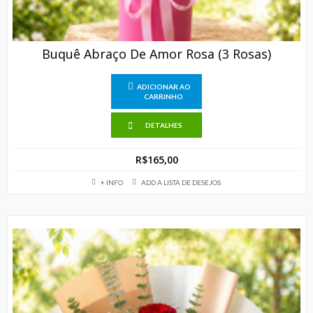
Buquê Abraço De Amor Rosa (3 Rosas)
ADICIONAR AO
CARRINHO
DETALHES
R$
165,00
+ INFO
ADD A LISTA DE DESEJOS