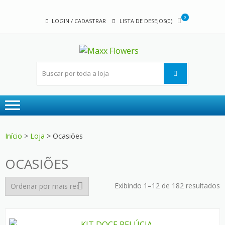
Skip
Skip
to
to
0
LOGIN / CADASTRAR
LISTA DE DESEJOS(0)
navigation
content
MAXX
A sua floricultura
FLOWER
Início
>
Loja
> Ocasiões
OCASIÕES
C
Exibindo 1–12 de 182 resultados
p
m
r