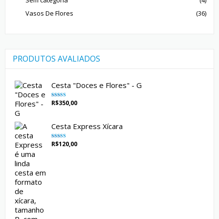
Sem categoria
(4)
Vasos De Flores
(36)
PRODUTOS AVALIADOS
Cesta "Doces e Flores" - G
R$
350,00
Avaliação
5.00
de 5
Cesta Express Xícara
R$
120,00
Avaliação
5.00
de 5