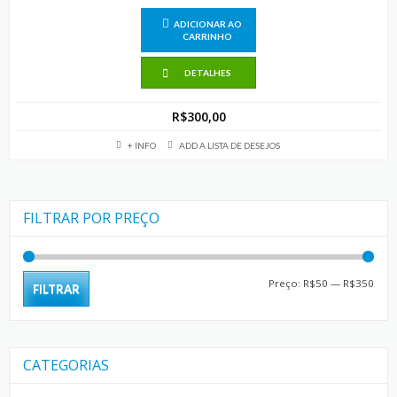
ADICIONAR AO
CARRINHO
DETALHES
R$
300,00
+ INFO
ADD A LISTA DE DESEJOS
FILTRAR POR PREÇO
Preç
Preç
Preço:
R$50
—
R$350
FILTRAR
mín
máx
CATEGORIAS