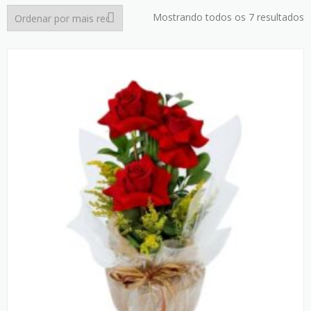
C
Mostrando todos os 7 resultados
p
m
r