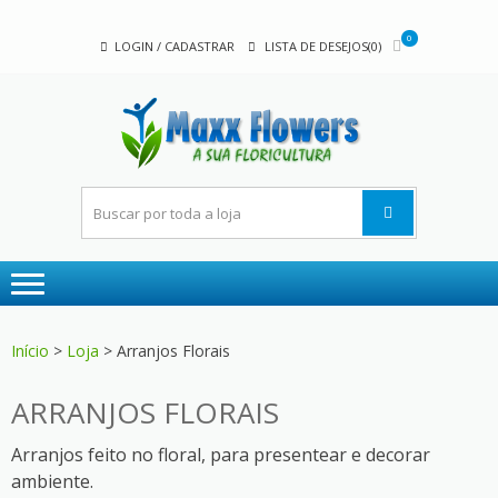
Skip
Skip
to
to
0
LOGIN / CADASTRAR
LISTA DE DESEJOS(0)
navigation
content
MAX
A sua
FLOW
floricultura
Início
>
Loja
> Arranjos Florais
ARRANJOS FLORAIS
Arranjos feito no floral, para presentear e decorar
ambiente.