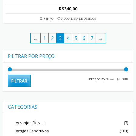
R$
340,00
+ INFO
ADD A LISTA DE DESEJOS
←
1
2
3
4
5
6
7
→
FILTRAR POR PREÇO
Preç
Preç
Preço:
R$20
—
R$1.800
FILTRAR
mín
máx
CATEGORIAS
Arranjos Florais
(7)
Artigos Esportivos
(101)