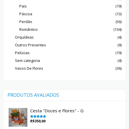
Pais
(19)
Páscoa
(13)
Perdão
(56)
Romântico
(134)
Orquídeas
(4)
Outros Presentes
(9)
Pelúcias
(19)
Sem categoria
(4)
Vasos De Flores
(36)
PRODUTOS AVALIADOS
Cesta "Doces e Flores" - G
R$
350,00
Avaliação
5.00
de 5