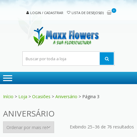
Skip
Skip
to
to
0
LOGIN / CADASTRAR
LISTA DE DESEJOS(0)
navigation
content
MAX
A sua
FLOW
floricultura
Início
>
Loja
>
Ocasiões
>
Aniversário
> Página 3
ANIVERSÁRIO
C
Exibindo 25–36 de 76 resultados
p