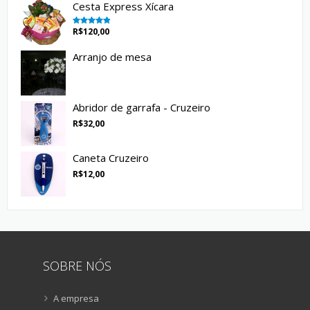
Cesta Express Xícara
R$
120,00
Avaliação
5.00
de 5
Arranjo de mesa
Abridor de garrafa - Cruzeiro
R$
32,00
Caneta Cruzeiro
R$
12,00
SOBRE NÓS
A empresa