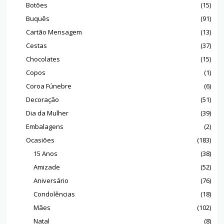
Botões
(15)
Buquês
(91)
Cartão Mensagem
(13)
Cestas
(37)
Chocolates
(15)
Copos
(1)
Coroa Fúnebre
(6)
Decoração
(51)
Dia da Mulher
(39)
Embalagens
(2)
Ocasiões
(183)
15 Anos
(38)
Amizade
(52)
Aniversário
(76)
Condolências
(18)
Mães
(102)
Natal
(8)