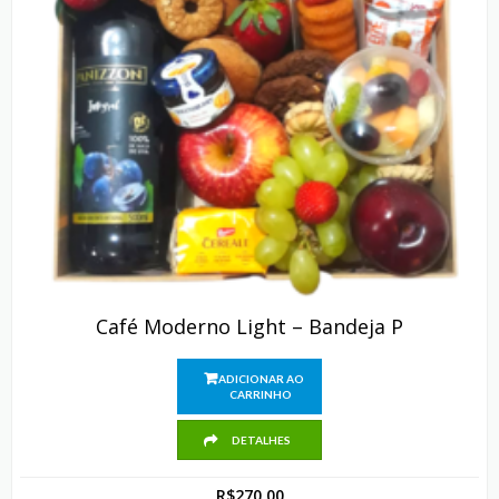
Café Moderno Light – Bandeja P
ADICIONAR AO
CARRINHO
DETALHES
R$
270,00