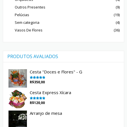
Outros Presentes
(9)
Pelúcias
(19)
Sem categoria
(4)
Vasos De Flores
(36)
PRODUTOS AVALIADOS
Cesta "Doces e Flores" - G
R$
350,00
Avaliação
5.00
de 5
Cesta Express Xícara
R$
120,00
Avaliação
5.00
de 5
Arranjo de mesa