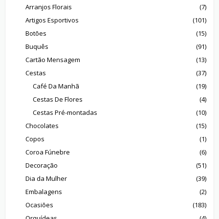
Arranjos Florais
(7)
Artigos Esportivos
(101)
Botões
(15)
Buquês
(91)
Cartão Mensagem
(13)
Cestas
(37)
Café Da Manhã
(19)
Cestas De Flores
(4)
Cestas Pré-montadas
(10)
Chocolates
(15)
Copos
(1)
Coroa Fúnebre
(6)
Decoração
(51)
Dia da Mulher
(39)
Embalagens
(2)
Ocasiões
(183)
Orquídeas
(4)