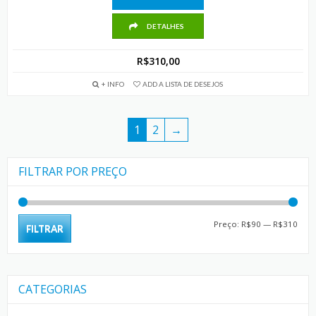
DETALHES
R$
310,00
+ INFO
ADD A LISTA DE DESEJOS
1
2
→
FILTRAR POR PREÇO
Preç
Preç
Preço:
R$90
—
R$310
FILTRAR
mín
máx
CATEGORIAS