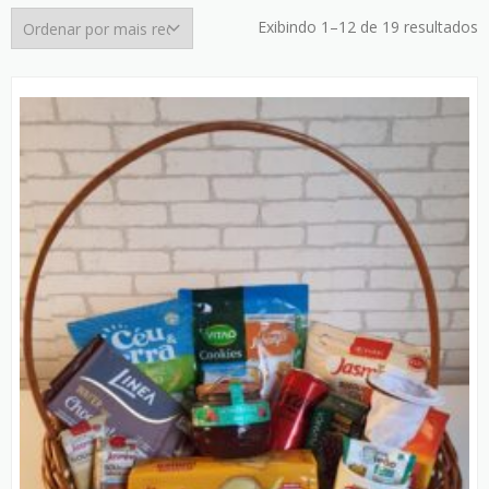
C
Exibindo 1–12 de 19 resultados
p
m
r