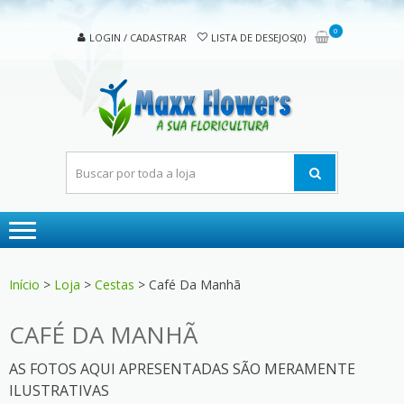
Skip
Skip
to
to
0
LOGIN / CADASTRAR
LISTA DE DESEJOS(0)
navigation
content
MAX
A sua
FLOW
floricultura
Início
>
Loja
>
Cestas
> Café Da Manhã
CAFÉ DA MANHÃ
AS FOTOS AQUI APRESENTADAS SÃO MERAMENTE
ILUSTRATIVAS