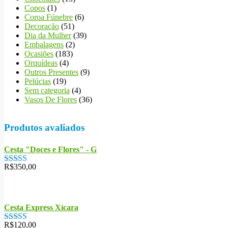
Copos
(1)
Coroa Fúnebre
(6)
Decoração
(51)
Dia da Mulher
(39)
Embalagens
(2)
Ocasiões
(183)
Orquídeas
(4)
Outros Presentes
(9)
Pelúcias
(19)
Sem categoria
(4)
Vasos De Flores
(36)
Produtos avaliados
Cesta "Doces e Flores" - G
R$
350,00
Avaliação
5.00
de 5
Cesta Express Xícara
R$
120,00