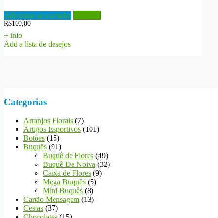
Adicionar ao carrinho
Detalhes
R$
160,00
+ info
Add a lista de desejos
Categorias
Arranjos Florais
(7)
Artigos Esportivos
(101)
Botões
(15)
Buquês
(91)
Buquê de Flores
(49)
Buquê De Noiva
(32)
Caixa de Flores
(9)
Mega Buquês
(5)
Mini Buquês
(8)
Cartão Mensagem
(13)
Cestas
(37)
Chocolates
(15)