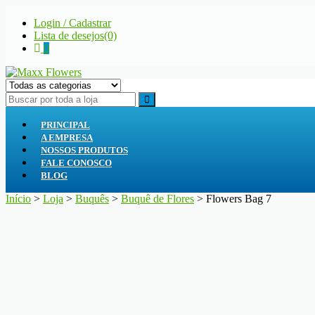
Skip
Skip
Login / Cadastrar
to
to
Lista de desejos(0)
navigation
content
0
Maxx Flowers
A sua floricultura
PRINCIPAL
A EMPRESA
NOSSOS PRODUTOS
FALE CONOSCO
BLOG
Início
>
Loja
>
Buquês
>
Buquê de Flores
> Flowers Bag 7