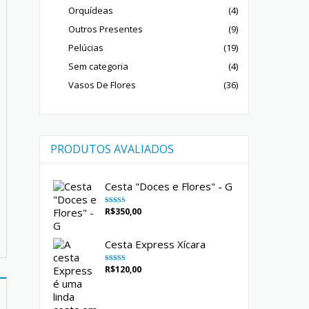
Orquídeas
(4)
Outros Presentes
(9)
Pelúcias
(19)
Sem categoria
(4)
Vasos De Flores
(36)
PRODUTOS AVALIADOS
Cesta "Doces e Flores" - G
R$
350,00
Avaliação
5.00
de 5
Cesta Express Xícara
R$
120,00
Avaliação
5.00
de 5