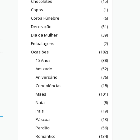
Chocolates
(15)
Copos
(1)
Coroa Fúnebre
(6)
Decoração
(51)
Dia da Mulher
(39)
Embalagens
(2)
Ocasiões
(182)
15 Anos
(38)
Amizade
(52)
Aniversário
(76)
Condolências
(18)
Mães
(101)
Natal
(8)
Pais
(19)
Páscoa
(13)
Perdão
(56)
Romântico
(134)