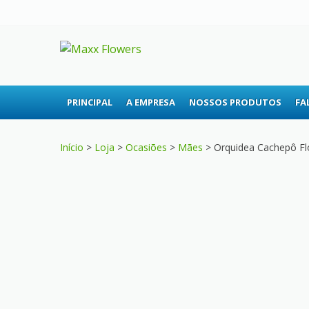
Skip
Skip
to
to
navigation
content
MAXX FLOWE
A sua floricultura
PRINCIPAL
A EMPRESA
NOSSOS PRODUTOS
FA
Início
>
Loja
>
Ocasiões
>
Mães
> Orquidea Cachepô Fl