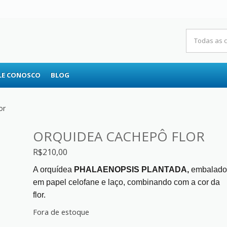
RS
LE CONOSCO
BLOG
or
ORQUIDEA CACHEPÔ FLOR
R$
210,00
A orquídea
PHALAENOPSIS PLANTADA,
embalado
em papel celofane e laço, combinando com a cor da
flor.
Fora de estoque