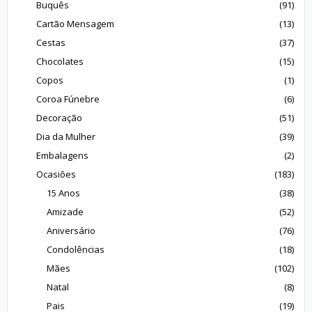
Buquês
(91)
Cartão Mensagem
(13)
Cestas
(37)
Chocolates
(15)
Copos
(1)
Coroa Fúnebre
(6)
Decoração
(51)
Dia da Mulher
(39)
Embalagens
(2)
Ocasiões
(183)
15 Anos
(38)
Amizade
(52)
Aniversário
(76)
Condolências
(18)
Mães
(102)
Natal
(8)
Pais
(19)