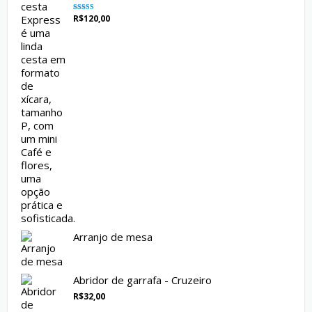
R$
120,00
Avaliação
5.00
de 5
Arranjo de mesa
Abridor de garrafa - Cruzeiro
R$
32,00