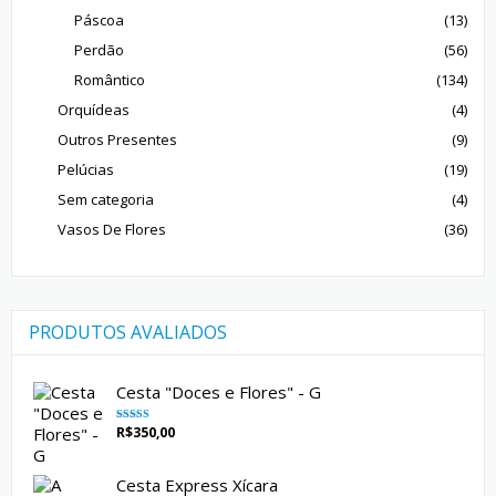
Páscoa
(13)
Perdão
(56)
Romântico
(134)
Orquídeas
(4)
Outros Presentes
(9)
Pelúcias
(19)
Sem categoria
(4)
Vasos De Flores
(36)
PRODUTOS AVALIADOS
Cesta "Doces e Flores" - G
R$
350,00
Avaliação
5.00
de 5
Cesta Express Xícara