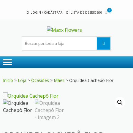
Skip
Skip
to
to
0
LOGIN / CADASTRAR
LISTA DE DESEJOS(0)
navigation
content
MAXX
A sua floricultura
FLOWER
Início
>
Loja
>
Ocasiões
>
Mães
> Orquidea Cachepô Flor