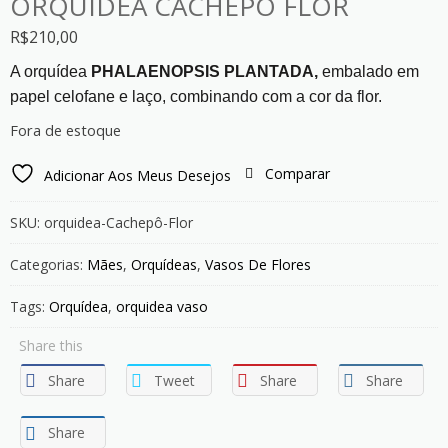
ORQUIDEA CACHEPÔ FLOR
R$
210,00
A orquídea
PHALAENOPSIS PLANTADA,
embalado em
papel celofane e laço, combinando com a cor da flor.
Fora de estoque
Comparar
Adicionar Aos Meus Desejos
SKU:
orquidea-Cachepô-Flor
Categorias:
Mães
,
Orquídeas
,
Vasos De Flores
Tags:
Orquídea
,
orquidea vaso
Share this
Share
Tweet
Share
Share
Share