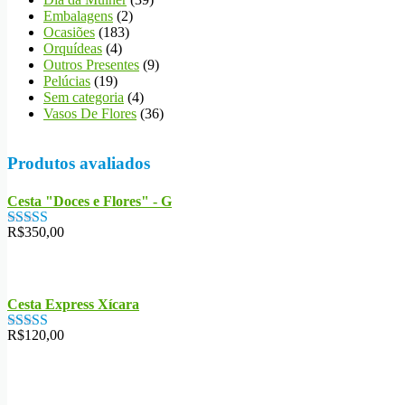
Embalagens
(2)
Ocasiões
(183)
Orquídeas
(4)
Outros Presentes
(9)
Pelúcias
(19)
Sem categoria
(4)
Vasos De Flores
(36)
Produtos avaliados
Cesta "Doces e Flores" - G
R$
350,00
Avaliação
5.00
de 5
Cesta Express Xícara
R$
120,00
Avaliação
5.00
de 5