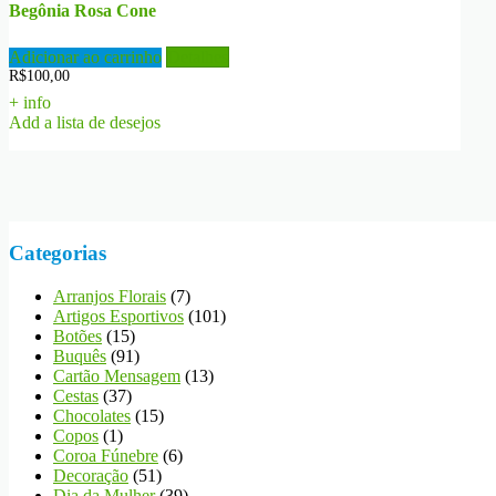
Begônia Rosa Cone
Adicionar ao carrinho
Detalhes
R$
100,00
+ info
Add a lista de desejos
Categorias
Arranjos Florais
(7)
Artigos Esportivos
(101)
Botões
(15)
Buquês
(91)
Cartão Mensagem
(13)
Cestas
(37)
Chocolates
(15)
Copos
(1)
Coroa Fúnebre
(6)
Decoração
(51)
Dia da Mulher
(39)