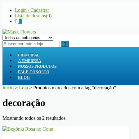
Skip
Skip
Login / Cadastrar
to
to
Lista de desejos(0)
navigation
content
0
Maxx Flowers
A sua floricultura
PRINCIPAL
A EMPRESA
NOSSOS PRODUTOS
FALE CONOSCO
BLOG
Início
>
Loja
> Produtos marcados com a tag “decoração”
decoração
Classificado
Mostrando todos os 2 resultados
por
mais
recente