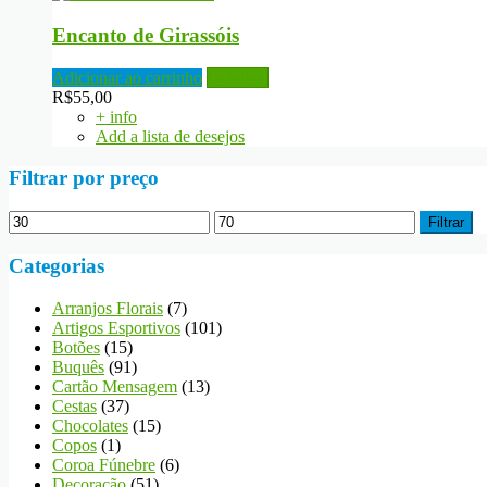
Encanto de Girassóis
Adicionar ao carrinho
Detalhes
R$
55,00
+ info
Add a lista de desejos
Filtrar por preço
Preço
Preço
Filtrar
mínimo
máximo
Categorias
Arranjos Florais
(7)
Artigos Esportivos
(101)
Botões
(15)
Buquês
(91)
Cartão Mensagem
(13)
Cestas
(37)
Chocolates
(15)
Copos
(1)
Coroa Fúnebre
(6)
Decoração
(51)