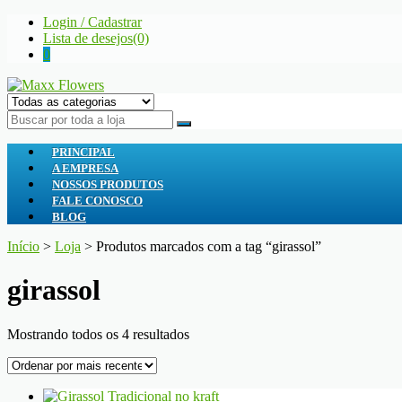
Skip
Skip
Login / Cadastrar
to
to
Lista de desejos(0)
navigation
content
0
Maxx Flowers
A sua floricultura
PRINCIPAL
A EMPRESA
NOSSOS PRODUTOS
FALE CONOSCO
BLOG
Início
>
Loja
> Produtos marcados com a tag “girassol”
girassol
Classificado
Mostrando todos os 4 resultados
por
mais
recente