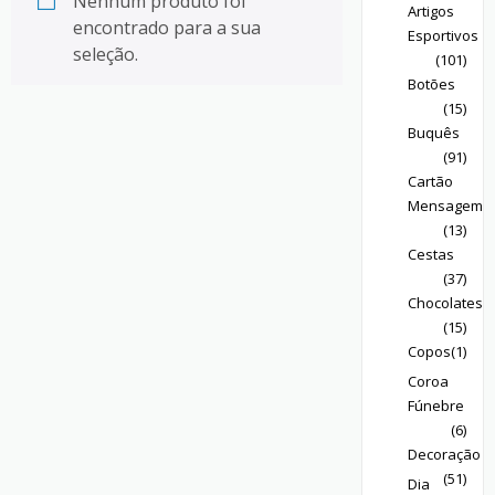
Nenhum produto foi
Artigos
encontrado para a sua
Esportivos
seleção.
(101)
Botões
(15)
Buquês
(91)
Cartão
Mensagem
(13)
Cestas
(37)
Chocolates
(15)
Copos
(1)
Coroa
Fúnebre
(6)
Decoração
(51)
Dia