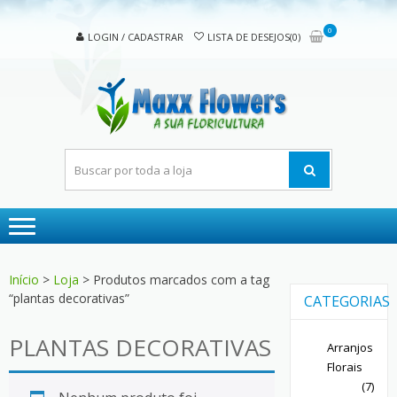
Skip
Skip
to
to
0
LOGIN / CADASTRAR
LISTA DE DESEJOS(0)
navigation
content
MAX
A sua
FLOW
floricultura
Início
>
Loja
> Produtos marcados com a tag
“plantas decorativas”
CATEGORIAS
PLANTAS DECORATIVAS
Arranjos
Florais
(7)