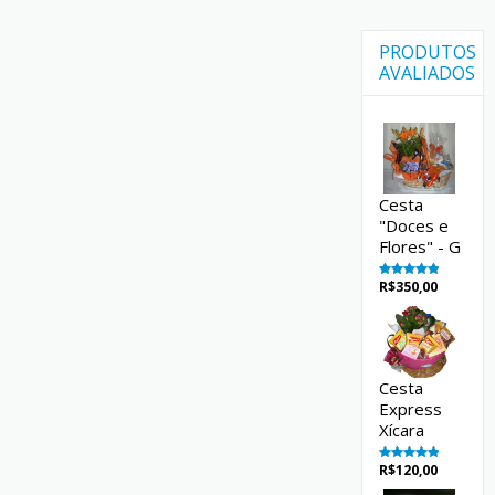
PRODUTOS
AVALIADOS
Cesta
"Doces e
Flores" - G
R$
350,00
Avaliação
5.00
de 5
Cesta
Express
Xícara
R$
120,00
Avaliação
5.00
de 5