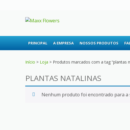
Skip
Skip
to
to
navigation
content
MAXX FLOWE
A sua floricultura
PRINCIPAL
A EMPRESA
NOSSOS PRODUTOS
FA
Início
>
Loja
> Produtos marcados com a tag “plantas n
PLANTAS NATALINAS
Nenhum produto foi encontrado para a s