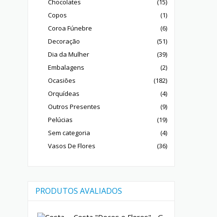
Chocolates
(15)
Copos
(1)
Coroa Fúnebre
(6)
Decoração
(51)
Dia da Mulher
(39)
Embalagens
(2)
Ocasiões
(182)
Orquídeas
(4)
Outros Presentes
(9)
Pelúcias
(19)
Sem categoria
(4)
Vasos De Flores
(36)
PRODUTOS AVALIADOS