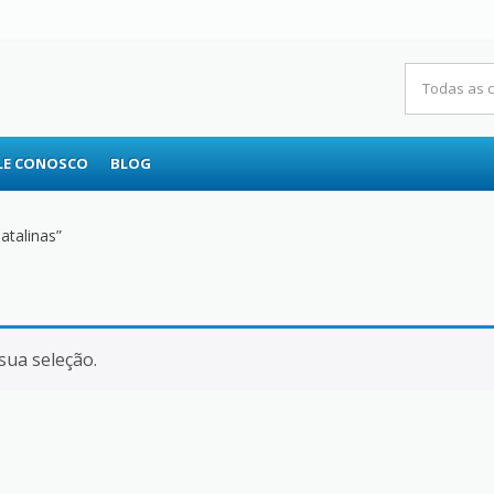
RS
LE CONOSCO
BLOG
atalinas”
ua seleção.