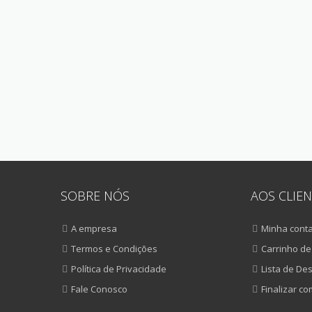
SOBRE NÓS
AOS CLIEN
A empresa
Minha cont
Termos e Condições
Carrinho d
Política de Privacidade
Lista de De
Fale Conosco
Finalizar c