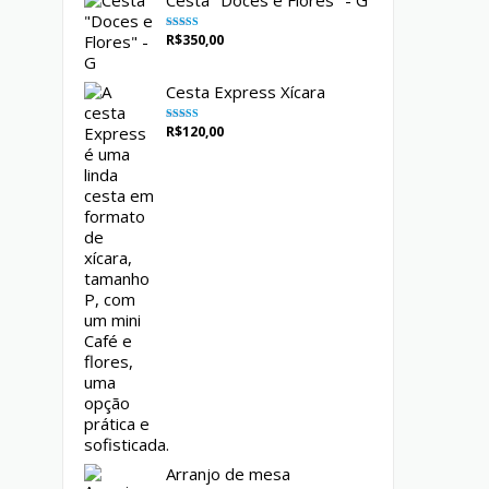
Cesta "Doces e Flores" - G
R$
350,00
Avaliação
5.00
de 5
Cesta Express Xícara
R$
120,00
Avaliação
5.00
de 5
Arranjo de mesa