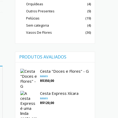
Orquídeas
(4)
Outros Presentes
(9)
Pelúcias
(19)
Sem categoria
(4)
Vasos De Flores
(36)
PRODUTOS AVALIADOS
Cesta "Doces e Flores" - G
R$
350,00
Avaliação
5.00
de 5
Cesta Express Xícara
R$
120,00
Avaliação
5.00
de 5