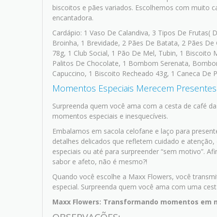
biscoitos e pães variados. Escolhemos com muito c
encantadora.
Cardápio: 1 Vaso De Calandiva, 3 Tipos De Frutas( 
Broinha, 1 Brevidade, 2 Pães De Batata, 2 Pães De 
78g, 1 Club Social, 1 Pão De Mel, Tubin, 1 Biscoito
Palitos De Chocolate, 1 Bombom Serenata, Bombons
Capuccino, 1 Biscoito Recheado 43g, 1 Caneca De P
Momentos Especiais Merecem Presentes I
Surpreenda quem você ama com a cesta de café da ma
momentos especiais e inesquecíveis.
Embalamos em sacola celofane
e laço para presen
detalhes delicados que refletem cuidado e atenção, 
especiais ou até para surpreender “sem motivo”. A
sabor e afeto, não é mesmo?!
Quando você escolhe a Maxx Flowers, você transmi
especial. Surpreenda quem você ama com uma cesta 
Maxx Flowers: Transformando momentos em m