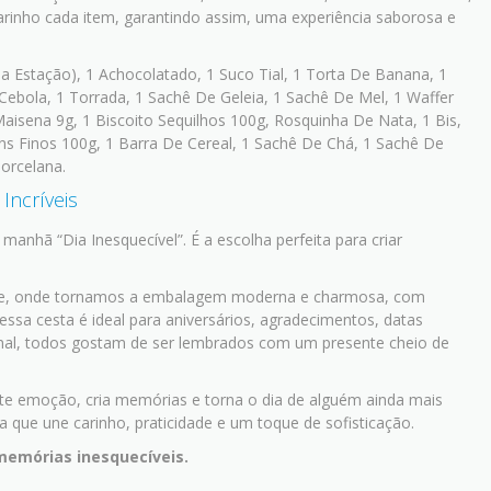
arinho cada item, garantindo assim, uma experiência saborosa e
Da Estação), 1 Achocolatado, 1 Suco Tial, 1 Torta De Banana, 1
Cebola, 1 Torrada, 1 Sachê De Geleia, 1 Sachê De Mel, 1 Waffer
 Maisena 9g, 1 Biscoito Sequilhos 100g, Rosquinha De Nata, 1 Bis,
 Finos 100g, 1 Barra De Cereal, 1 Sachê De Chá, 1 Sachê De
orcelana.
ncríveis
nhã “Dia Inesquecível”. É a escolha perfeita para criar
te, onde tornamos a
embalagem moderna e charmosa, com
essa cesta é ideal para aniversários, agradecimentos, datas
final, todos gostam de ser lembrados com um presente cheio de
te emoção, cria memórias e torna o dia de alguém ainda mais
que une carinho, praticidade e um toque de sofisticação.
emórias inesquecíveis.