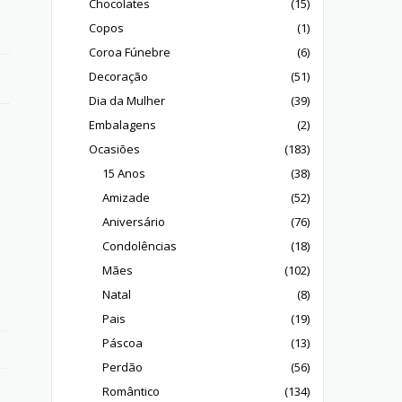
Chocolates
(15)
Copos
(1)
Coroa Fúnebre
(6)
Decoração
(51)
Dia da Mulher
(39)
Embalagens
(2)
Ocasiões
(183)
15 Anos
(38)
Amizade
(52)
Aniversário
(76)
Condolências
(18)
Mães
(102)
Natal
(8)
Pais
(19)
Páscoa
(13)
Perdão
(56)
Romântico
(134)