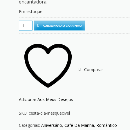
encantadora.
Em estoque
Cesta
ADICIONAR AO CARRINHO
Dia
Inesquecível
quantity
Comparar
Adicionar Aos Meus Desejos
SKU:
cesta-dia-inesquecivel
Categorias:
Aniversário
,
Café Da Manhã
,
Romântico