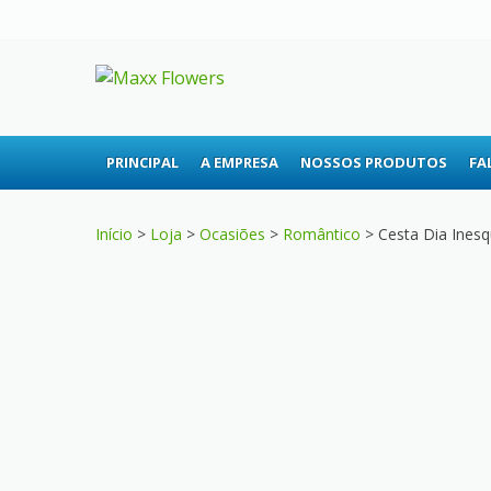
Skip
Skip
to
to
navigation
content
MAXX FLOWE
A sua floricultura
PRINCIPAL
A EMPRESA
NOSSOS PRODUTOS
FA
Início
>
Loja
>
Ocasiões
>
Romântico
> Cesta Dia Inesq