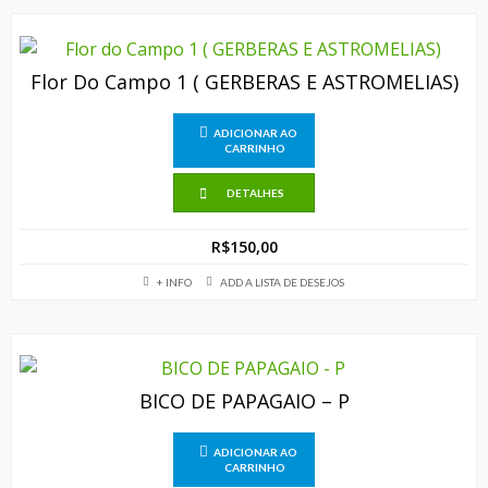
m
r
Flor Do Campo 1 ( GERBERAS E ASTROMELIAS)
ADICIONAR AO
CARRINHO
DETALHES
R$
150,00
+ INFO
ADD A LISTA DE DESEJOS
BICO DE PAPAGAIO – P
ADICIONAR AO
CARRINHO