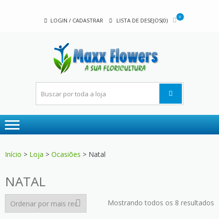
Skip
Skip
to
to
0
LOGIN / CADASTRAR
LISTA DE DESEJOS(0)
navigation
content
MAX
A sua
FLOW
floricultura
Início
>
Loja
>
Ocasiões
> Natal
NATAL
C
Mostrando todos os 8 resultados
p