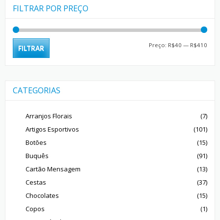
FILTRAR POR PREÇO
Preç
Preç
Preço:
R$40
—
R$410
FILTRAR
mín
máx
CATEGORIAS
Arranjos Florais
(7)
Artigos Esportivos
(101)
Botões
(15)
Buquês
(91)
Cartão Mensagem
(13)
Cestas
(37)
Chocolates
(15)
Copos
(1)