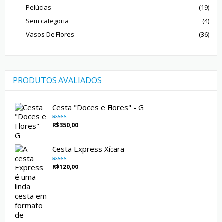
Pelúcias
(19)
Sem categoria
(4)
Vasos De Flores
(36)
PRODUTOS AVALIADOS
Cesta "Doces e Flores" - G
R$
350,00
Avaliação
5.00
de 5
Cesta Express Xícara
R$
120,00
Avaliação
5.00
de 5