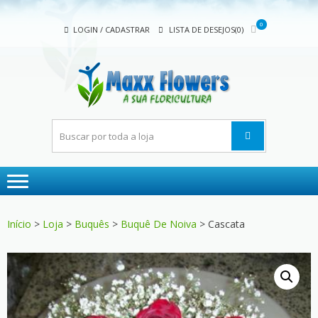
Skip
Skip
to
to
0
LOGIN / CADASTRAR
LISTA DE DESEJOS(0)
navigation
content
MAX
A sua
FLOW
floricultura
Início
>
Loja
>
Buquês
>
Buquê De Noiva
> Cascata