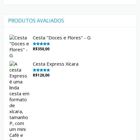
PRODUTOS AVALIADOS
Cesta "Doces e Flores" - G
R$
350,00
Avaliação
5.00
de 5
Cesta Express Xícara
R$
120,00
Avaliação
5.00
de 5