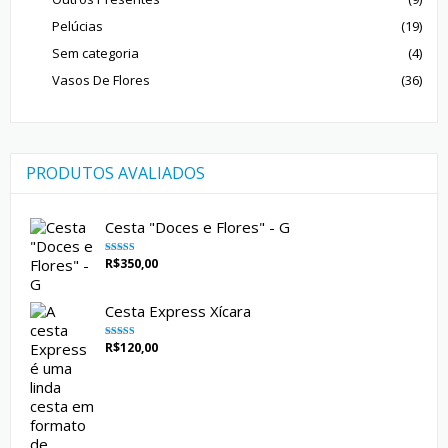
Pelúcias
(19)
Sem categoria
(4)
Vasos De Flores
(36)
PRODUTOS AVALIADOS
Cesta "Doces e Flores" - G
R$
350,00
Avaliação
5.00
de 5
Cesta Express Xícara
R$
120,00
Avaliação
5.00
de 5