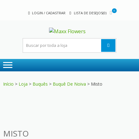
Skip
Skip
to
to
0
LOGIN / CADASTRAR
LISTA DE DESEJOS(0)
navigation
content
MAXX
A sua floricultura
FLOWER
Início
>
Loja
>
Buquês
>
Buquê De Noiva
> Misto
MISTO