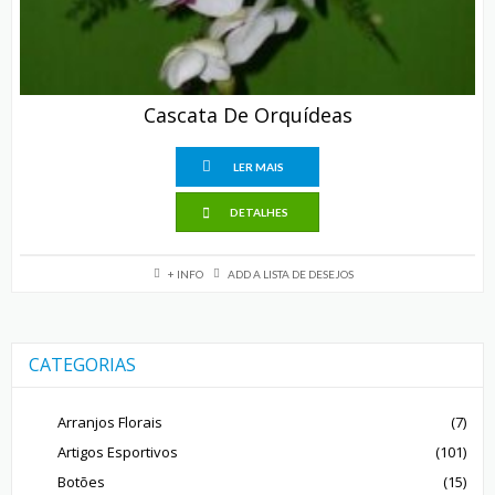
Cascata De Orquídeas
LER MAIS
DETALHES
+ INFO
ADD A LISTA DE DESEJOS
CATEGORIAS
Arranjos Florais
(7)
Artigos Esportivos
(101)
Botões
(15)