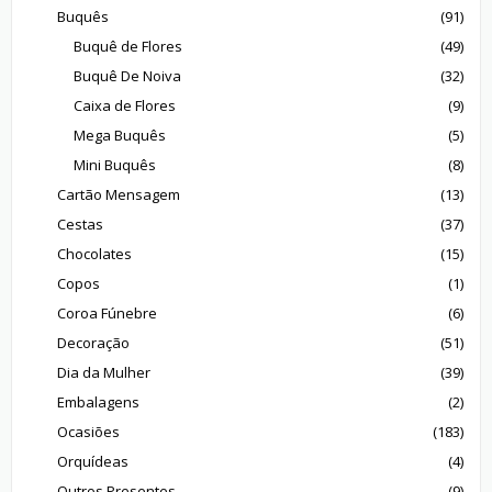
Buquês
(91)
Buquê de Flores
(49)
Buquê De Noiva
(32)
Caixa de Flores
(9)
Mega Buquês
(5)
Mini Buquês
(8)
Cartão Mensagem
(13)
Cestas
(37)
Chocolates
(15)
Copos
(1)
Coroa Fúnebre
(6)
Decoração
(51)
Dia da Mulher
(39)
Embalagens
(2)
Ocasiões
(183)
Orquídeas
(4)
Outros Presentes
(9)