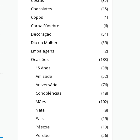
Cestas
(37)
Chocolates
(15)
Copos
(1)
Coroa Fúnebre
(6)
Decoração
(51)
Dia da Mulher
(39)
Embalagens
(2)
Ocasiões
(183)
15 Anos
(38)
Amizade
(52)
Aniversário
(76)
Condolências
(18)
Mães
(102)
Natal
(8)
Pais
(19)
Páscoa
(13)
Perdão
(56)