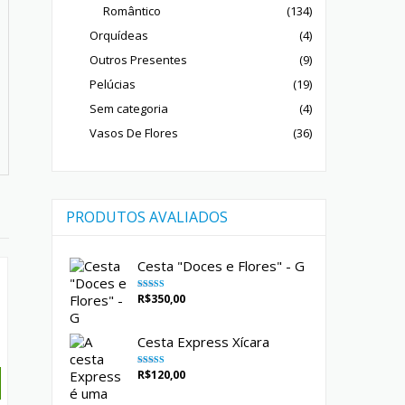
Romântico
(134)
Orquídeas
(4)
Outros Presentes
(9)
Pelúcias
(19)
Sem categoria
(4)
Vasos De Flores
(36)
PRODUTOS AVALIADOS
Cesta "Doces e Flores" - G
R$
350,00
Avaliação
5.00
de 5
Cesta Express Xícara
R$
120,00
Avaliação
5.00
de 5