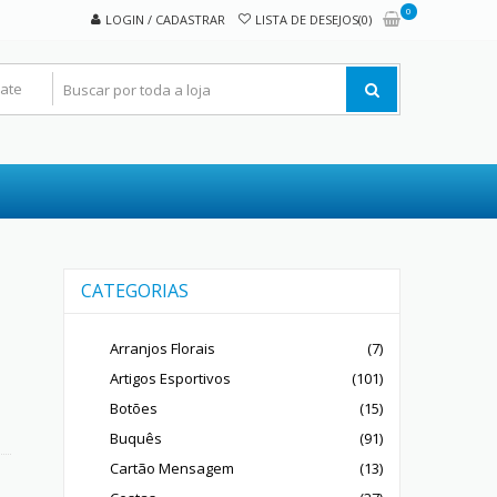
0
LOGIN / CADASTRAR
LISTA DE DESEJOS(0)
CATEGORIAS
Arranjos Florais
(7)
Artigos Esportivos
(101)
Botões
(15)
Buquês
(91)
Cartão Mensagem
(13)