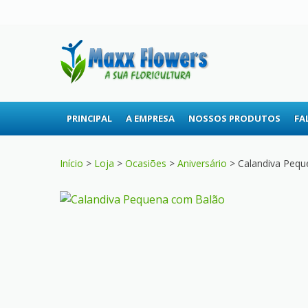
Skip
Skip
to
to
navigation
content
MAXX 
A sua floricultura
PRINCIPAL
A EMPRESA
NOSSOS PRODUTOS
FA
Início
>
Loja
>
Ocasiões
>
Aniversário
> Calandiva Peq