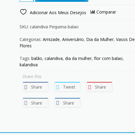
Pequena
com
Comparar
Adicionar Aos Meus Desejos
Balão
quantity
SKU:
calandiva Pequena-balao
Categorias:
Amizade
,
Aniversário
,
Dia da Mulher
,
Vasos De
Flores
Tags:
balão
,
calandiva
,
dia da mulher
,
flor com balao
,
kalandiva
Share this
Share
Tweet
Share
Share
Share