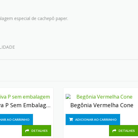
agem especial de cachepô paper.
LIDADE
Calandiva P Sem Embalagem
Begônia Vermelha Cone
NAR AO CARRINHO
ADICIONAR AO CARRINHO
DETALHES
DETALHES