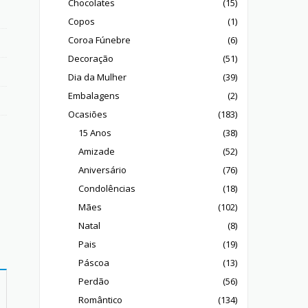
Chocolates
(15)
Copos
(1)
Coroa Fúnebre
(6)
Decoração
(51)
Dia da Mulher
(39)
Embalagens
(2)
Ocasiões
(183)
15 Anos
(38)
Amizade
(52)
Aniversário
(76)
Condolências
(18)
Mães
(102)
Natal
(8)
Pais
(19)
Páscoa
(13)
Perdão
(56)
Romântico
(134)