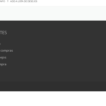
INFO
ADD A LISTA DE DESEJOS
TES
a
e compras
sejos
ompra