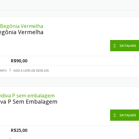
egônia Vermelha
DETALHES
R$
90,00
INFO
ADD A LISTA DE DESEJOS
iva P Sem Embalagem
DETALHES
R$
25,00