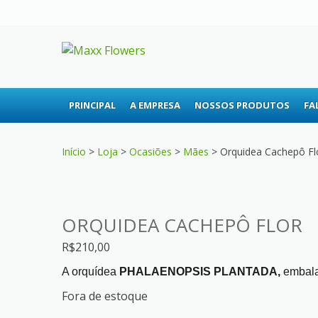
Skip
Skip
to
to
navigation
content
MAXX FLOWE
A sua floricultura
PRINCIPAL
A EMPRESA
NOSSOS PRODUTOS
FA
Início
>
Loja
>
Ocasiões
>
Mães
> Orquidea Cachepô Fl
ORQUIDEA CACHEPÔ FLOR
R$
210,00
A orquídea
PHALAENOPSIS PLANTADA,
embalad
Fora de estoque