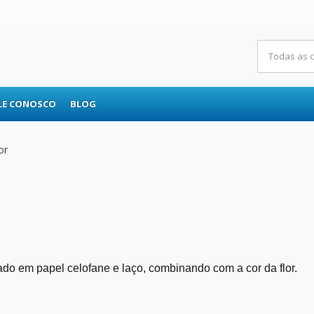
RS
LE CONOSCO
BLOG
or
o em papel celofane e laço, combinando com a cor da flor.