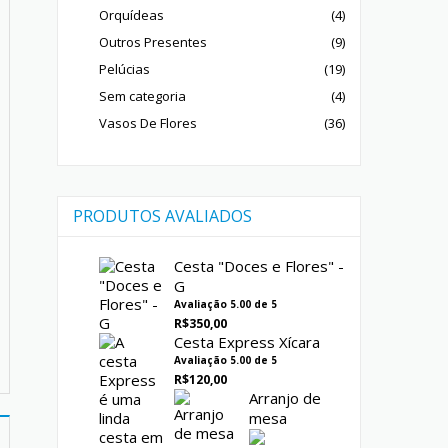
Orquídeas
(4)
Outros Presentes
(9)
Pelúcias
(19)
Sem categoria
(4)
Vasos De Flores
(36)
PRODUTOS AVALIADOS
Cesta "Doces e Flores" -
G
Avaliação
5.00
de 5
R$
350,00
Cesta Express Xícara
Avaliação
5.00
de 5
R$
120,00
Arranjo de
mesa