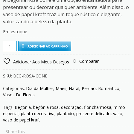
A Begônia Rosa Cone é uma opção encantadora para
presentear ou decorar qualquer ambiente. Além disso, o
vaso de papel kraft traz um toque rústico e elegante,
valorizando a beleza da planta.
Em estoque
Begônia
ADICIONAR AO CARRINHO
Rosa
Cone
Comparar
Adicionar Aos Meus Desejos
quantity
SKU:
BEG-ROSA-CONE
Categorias:
Dia da Mulher
,
Mães
,
Natal
,
Perdão
,
Romântico
,
Vasos De Flores
Tags:
Begonia
,
begônia rosa
,
decoração
,
flor charmosa
,
mimo
especial
,
planta decorativa
,
plantado
,
presente delicado
,
vaso
,
vaso de papel kraft
Share this