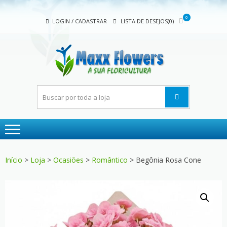
Skip
Skip
to
to
0
LOGIN / CADASTRAR
LISTA DE DESEJOS(0)
navigation
content
MAX
A sua
FLOW
floricultura
Início
>
Loja
>
Ocasiões
>
Romântico
> Begônia Rosa Cone