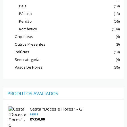
Pais
(19)
Páscoa
(13)
Perdão
(56)
Romântico
(134)
Orquídeas
(4)
Outros Presentes
(9)
Pelúcias
(19)
Sem categoria
(4)
Vasos De Flores
(36)
PRODUTOS AVALIADOS
Cesta "Doces e Flores" - G
R$
350,00
Avaliação
5.00
de 5