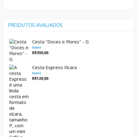
PRODUTOS AVALIADOS
Cesta "Doces e Flores" - G
R$
350,00
Avaliação
5.00
de 5
Cesta Express Xícara
R$
120,00
Avaliação
5.00
de 5