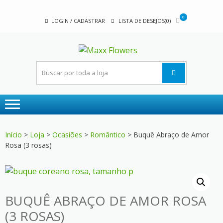
Skip
Skip
to
to
0
LOGIN / CADASTRAR
LISTA DE DESEJOS(0)
navigation
content
MAXX
A sua floricultura
FLOWER
Início
>
Loja
>
Ocasiões
>
Romântico
> Buquê Abraço de Amor
Rosa (3 rosas)
BUQUÊ ABRAÇO DE AMOR ROSA
(3 ROSAS)