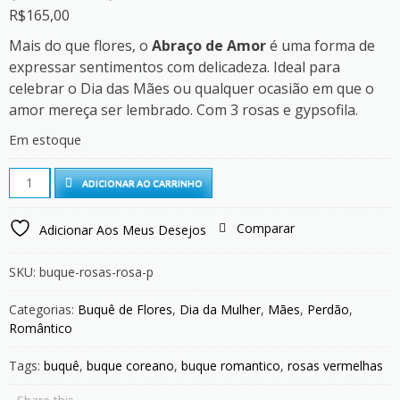
R$
165,00
Mais do que flores, o
Abraço de Amor
é uma forma de
expressar sentimentos com delicadeza. Ideal para
celebrar o Dia das Mães ou qualquer ocasião em que o
amor mereça ser lembrado. Com 3 rosas e gypsofila.
Em estoque
Buquê
ADICIONAR AO CARRINHO
Abraço
de
Comparar
Adicionar Aos Meus Desejos
Amor
Rosa
SKU:
buque-rosas-rosa-p
(3
rosas)
Categorias:
Buquê de Flores
,
Dia da Mulher
,
Mães
,
Perdão
,
quantity
Romântico
Tags:
buquê
,
buque coreano
,
buque romantico
,
rosas vermelhas