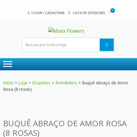
Skip
Skip
to
to
0
LOGIN / CADASTRAR
LISTA DE DESEJOS(0)
navigation
content
MAXX
A sua floricultura
FLOWER
Início
>
Loja
>
Ocasiões
>
Romântico
> Buquê Abraço de Amor
Rosa (8 rosas)
BUQUÊ ABRAÇO DE AMOR ROSA
(8 ROSAS)