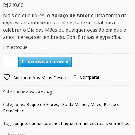
R$
240,00
Mais do que flores, o
Abraço de Amor
é uma forma de
expressar sentimentos com delicadeza. Ideal para
celebrar o Dia das Mães ou qualquer ocasião em que o
amor mereça ser lembrado. Com 8 rosas e gypsofila.
Em estoque
Buquê
ADICIONAR AO CARRINHO
Abraço
de
Comparar
Adicionar Aos Meus Desejos
Amor
Rosa
SKU:
buque-rosas-rosa-g
(8
rosas)
Categorias:
Buquê de Flores
,
Dia da Mulher
,
Mães
,
Perdão
,
quantity
Romântico
Tags:
buquê
,
buque coreano
,
buque romantico
,
rosas vermelhas