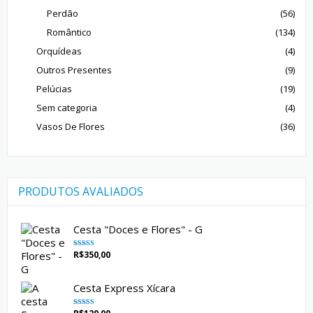
Perdão
(56)
Romântico
(134)
Orquídeas
(4)
Outros Presentes
(9)
Pelúcias
(19)
Sem categoria
(4)
Vasos De Flores
(36)
PRODUTOS AVALIADOS
Cesta "Doces e Flores" - G
R$
350,00
Avaliação
5.00
de 5
Cesta Express Xícara
Avaliação