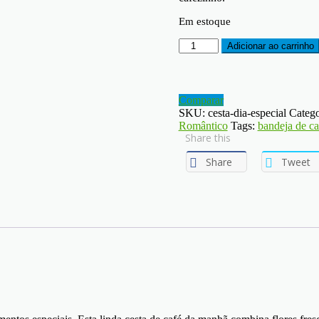
Em estoque
Cesta
Adicionar ao carrinho
Dia
Especial
quantity
Comparar
SKU:
cesta-dia-especial
Catego
Romântico
Tags:
bandeja de ca
Share this
Share
Tweet