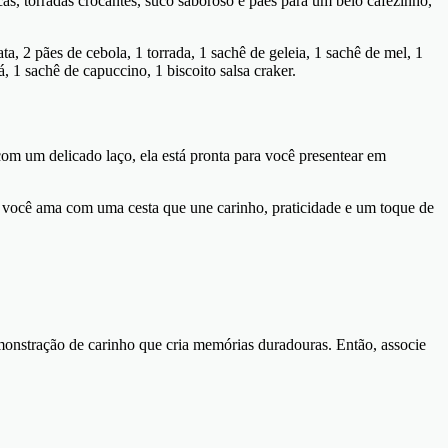
as, torradas crocantes, suco saboroso e pães para um belo cafezinho,
ta, 2 pães de cebola, 1 torrada, 1 sachê de geleia, 1 sachê de mel, 1
 1 sachê de capuccino, 1 biscoito salsa craker.
om um delicado laço, ela está pronta para você presentear em
 você ama com uma cesta que une carinho, praticidade e um toque de
onstração de carinho que cria memórias duradouras. Então, associe