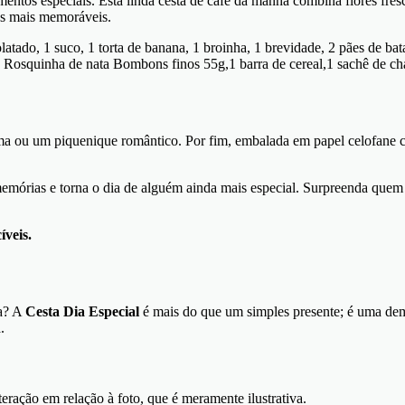
entos especiais. Esta linda cesta de café da manhã combina flores fresc
ões mais memoráveis.
latado, 1 suco, 1 torta de banana, 1 broinha, 1 brevidade, 2 pães de bata
os Rosquinha de nata Bombons finos 55g,1 barra de cereal,1 sachê de chá,
ma ou um piquenique romântico. Por fim, embalada em papel celofane c
mórias e torna o dia de alguém ainda mais especial. Surpreenda quem
veis.
ra? A
Cesta Dia Especial
é mais do que um simples presente; é uma dem
.
eração em relação à foto, que é meramente ilustrativa.