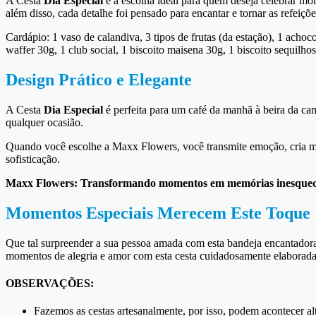
A Cesta
Dia Especial
é a escolha ideal para quem deseja celebrar mom
além disso, cada detalhe foi pensado para encantar e tornar as refeiç
Cardápio: 1 vaso de calandiva, 3 tipos de frutas (da estação), 1 achoco
waffer 30g, 1 club social, 1 biscoito maisena 30g, 1 biscoito sequilh
Design Prático e Elegante
A Cesta
Dia Especial
é perfeita para um café da manhã à beira da ca
qualquer ocasião.
Quando você escolhe a Maxx Flowers, você transmite emoção, cria me
sofisticação.
Maxx Flowers: Transformando momentos em memórias inesquecí
Momentos Especiais Merecem Este Toque
Que tal surpreender a sua pessoa amada com esta bandeja encantado
momentos de alegria e amor com esta cesta cuidadosamente elaborada
OBSERVAÇÕES:
Fazemos as cestas artesanalmente, por isso, podem acontecer alt