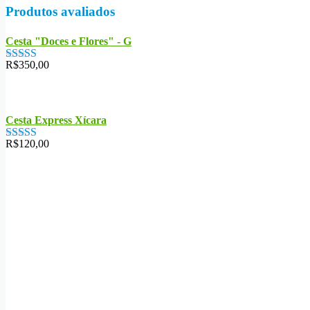
Produtos avaliados
Cesta "Doces e Flores" - G
R$
350,00
Avaliação
5.00
de 5
Cesta Express Xícara
R$
120,00
Avaliação
5.00
de 5