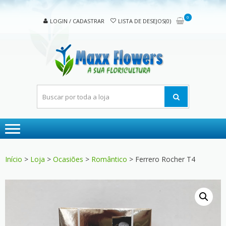
Skip
Skip
to
to
0
LOGIN / CADASTRAR
LISTA DE DESEJOS(0)
navigation
content
MAX
A sua
FLOW
floricultura
Início
>
Loja
>
Ocasiões
>
Romântico
> Ferrero Rocher T4