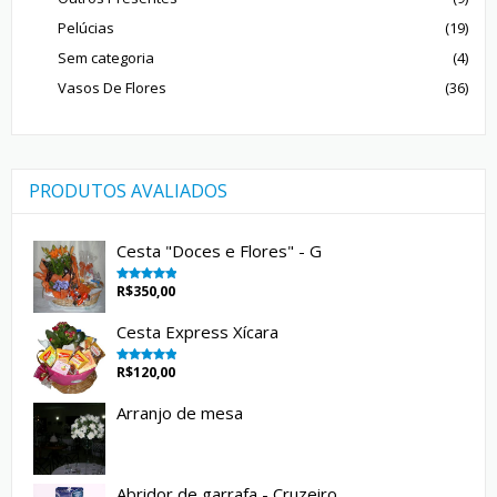
Pelúcias
(19)
Sem categoria
(4)
Vasos De Flores
(36)
PRODUTOS AVALIADOS
Cesta "Doces e Flores" - G
R$
350,00
Avaliação
5.00
de 5
Cesta Express Xícara
R$
120,00
Avaliação
5.00
de 5
Arranjo de mesa
Abridor de garrafa - Cruzeiro