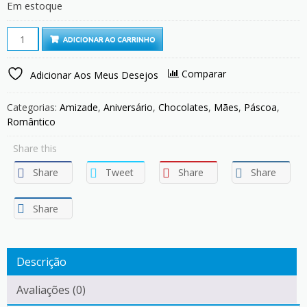
Em estoque
Ferrero
ADICIONAR AO CARRINHO
Rocher
T4
Comparar
Adicionar Aos Meus Desejos
quantity
Categorias:
Amizade
,
Aniversário
,
Chocolates
,
Mães
,
Páscoa
,
Romântico
Share this
Share
Tweet
Share
Share
Share
Descrição
Avaliações (0)