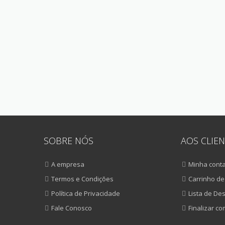
SOBRE NÓS
AOS CLIEN
A empresa
Minha cont
Termos e Condições
Carrinho d
Política de Privacidade
Lista de De
Fale Conosco
Finalizar c