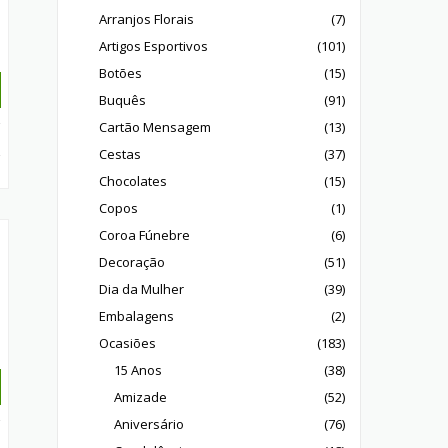
Arranjos Florais
(7)
Artigos Esportivos
(101)
Botões
(15)
Buquês
(91)
Cartão Mensagem
(13)
Cestas
(37)
Chocolates
(15)
Copos
(1)
Coroa Fúnebre
(6)
Decoração
(51)
Dia da Mulher
(39)
Embalagens
(2)
Ocasiões
(183)
15 Anos
(38)
Amizade
(52)
Aniversário
(76)