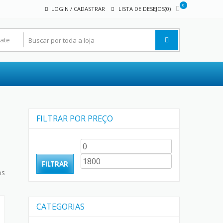
0
LOGIN / CADASTRAR
LISTA DE DESEJOS(0)
FILTRAR POR PREÇO
Preço
Preço
mínimo
máximo
FILTRAR
Classificado
os
por
mais
recente
CATEGORIAS