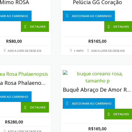
Mimo ROSA
Pelúcia GG Coração
NAR AO CARRINHO
ADICIONAR AO CARRINHO
DETALHES
DETALHES
R$
80,00
R$
165,00
ADD A LISTA DE DESEJOS
+ INFO
ADD A LISTA DE DESEJOS
Orquídea Rosa Phalaenopsis
Buquê Abraço De Amor Rosa (3 Rosas)
NAR AO CARRINHO
ADICIONAR AO CARRINHO
DETALHES
DETALHES
R$
280,00
R$
165,00
ADD A LISTA DE DESEJOS