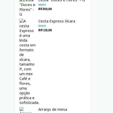
R$
350,00
Avaliação
5.00
de 5
Cesta Express Xícara
R$
120,00
Avaliação
5.00
de 5
Arranjo de mesa