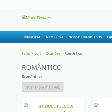
Skip
Skip
to
to
navigation
content
MAXX FLOWE
A sua floricultura
PRINCIPAL
A EMPRESA
NOSSOS PRODUTOS
FA
Início
>
Loja
>
Ocasiões
> Romântico
ROMÂNTICO
Romântico