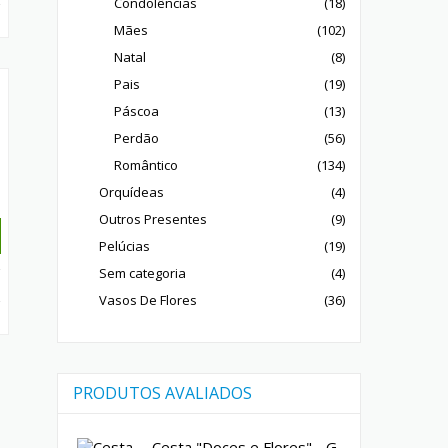
Condolências
(18)
Mães
(102)
Natal
(8)
Pais
(19)
Páscoa
(13)
Perdão
(56)
Romântico
(134)
Orquídeas
(4)
Outros Presentes
(9)
Pelúcias
(19)
Sem categoria
(4)
Vasos De Flores
(36)
PRODUTOS AVALIADOS
Cesta "Doces e Flores" - G