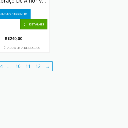
Buquê Abraço De Amor Vermelho (8 Rosas)
NAR AO CARRINHO
DETALHES
R$
240,00
ADD A LISTA DE DESEJOS
4
…
10
11
12
→