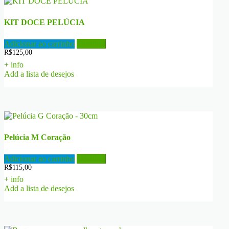
mais
recente
KIT DOCE PELÚCIA
Adicionar ao carrinho
Detalhes
R$
125,00
+ info
Add a lista de desejos
Pelúcia M Coração
Adicionar ao carrinho
Detalhes
R$
115,00
+ info
Add a lista de desejos