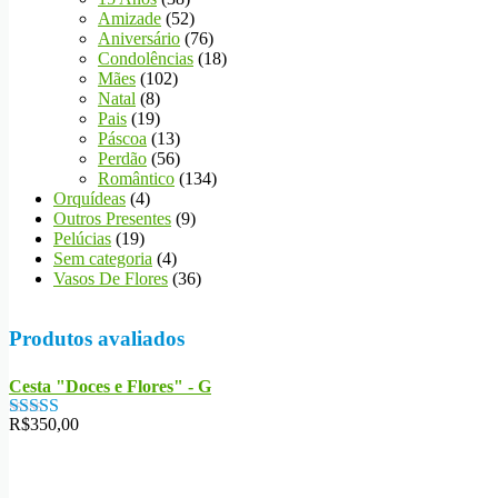
Amizade
(52)
Aniversário
(76)
Condolências
(18)
Mães
(102)
Natal
(8)
Pais
(19)
Páscoa
(13)
Perdão
(56)
Romântico
(134)
Orquídeas
(4)
Outros Presentes
(9)
Pelúcias
(19)
Sem categoria
(4)
Vasos De Flores
(36)
Produtos avaliados
Cesta "Doces e Flores" - G
R$
350,00
Avaliação
5.00
de 5