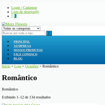
Skip
Skip
Login / Cadastrar
to
to
Lista de desejos(0)
navigation
content
0
Maxx Flowers
A sua floricultura
PRINCIPAL
A EMPRESA
NOSSOS PRODUTOS
FALE CONOSCO
BLOG
Início
>
Loja
>
Ocasiões
> Romântico
Romântico
Romântico
Classificado
Exibindo 1–12 de 134 resultados
por