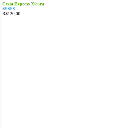
Cesta Express Xícara
R$
120,00
Avaliação
5.00
de 5