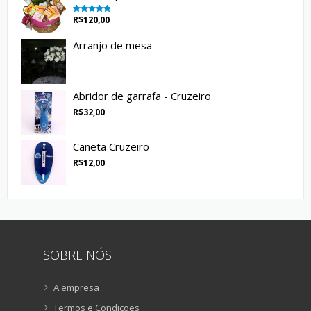
R$
120,00
Avaliação
5.00
de 5
Arranjo de mesa
Abridor de garrafa - Cruzeiro
R$
32,00
Caneta Cruzeiro
R$
12,00
SOBRE NÓS
A empresa
Termos e Condições