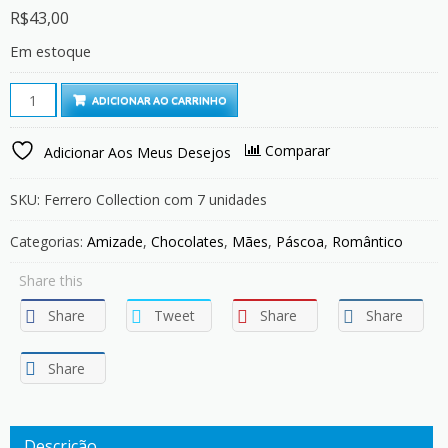
R$
43,00
Em estoque
Bombom
ADICIONAR AO CARRINHO
Recheado
Ferrero
Comparar
Adicionar Aos Meus Desejos
Collection
quantity
SKU:
Ferrero Collection com 7 unidades
Categorias:
Amizade
,
Chocolates
,
Mães
,
Páscoa
,
Romântico
Share this
Share
Tweet
Share
Share
Share
Descrição