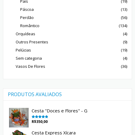
Pais
(19)
Páscoa
(13)
Perdão
(56)
Romântico
(134)
Orquídeas
(4)
Outros Presentes
(9)
Pelúcias
(19)
Sem categoria
(4)
Vasos De Flores
(36)
PRODUTOS AVALIADOS
Cesta "Doces e Flores" - G
R$
350,00
Avaliação
5.00
de 5
Cesta Express Xícara