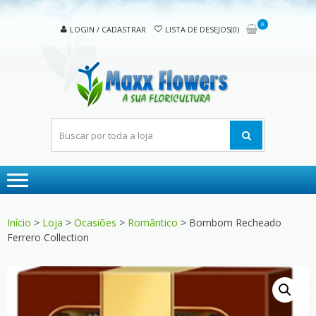
Skip
Skip
to
to
0
LOGIN / CADASTRAR
LISTA DE DESEJOS(0)
navigation
content
MAX
A sua
FLOW
floricultura
Início
>
Loja
>
Ocasiões
>
Romântico
> Bombom Recheado
Ferrero Collection