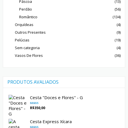
Páscoa
(13)
Perdão
(56)
Romântico
(134)
Orquídeas
(4)
Outros Presentes
(9)
Pelúcias
(19)
Sem categoria
(4)
Vasos De Flores
(36)
PRODUTOS AVALIADOS
Cesta "Doces e Flores" - G
R$
350,00
Avaliação
5.00
de 5
Cesta Express Xícara