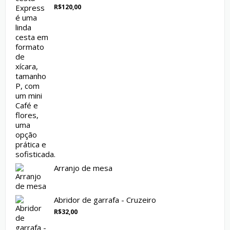
R$
120,00
Avaliação
5.00
de 5
Arranjo de mesa
Abridor de garrafa - Cruzeiro
R$
32,00