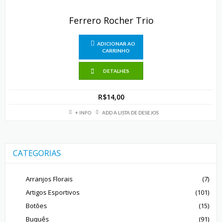
Ferrero Rocher Trio
ADICIONAR AO
CARRINHO
DETALHES
R$
14,00
+ INFO
ADD A LISTA DE DESEJOS
CATEGORIAS
Arranjos Florais
(7)
Artigos Esportivos
(101)
Botões
(15)
Buquês
(91)