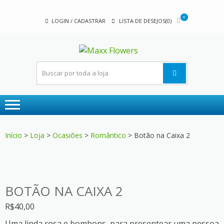
Skip
Skip
to
to
0
LOGIN / CADASTRAR
LISTA DE DESEJOS(0)
navigation
content
MAXX
A sua floricultura
FLOWER
Início
>
Loja
>
Ocasiões
>
Romântico
> Botão na Caixa 2
BOTÃO NA CAIXA 2
R$
40,00
Uma linda rosa e bombons, para presentear uma pessoa