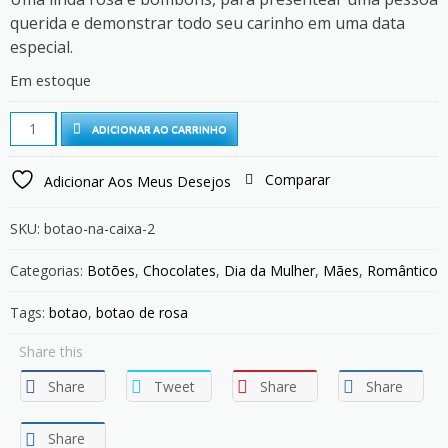
querida e demonstrar todo seu carinho em uma data
especial.
Em estoque
Botão
ADICIONAR AO CARRINHO
na
Caixa
Comparar
Adicionar Aos Meus Desejos
2
quantity
SKU:
botao-na-caixa-2
Categorias:
Botões
,
Chocolates
,
Dia da Mulher
,
Mães
,
Romântico
Tags:
botao
,
botao de rosa
Share this
Share
Tweet
Share
Share
Share