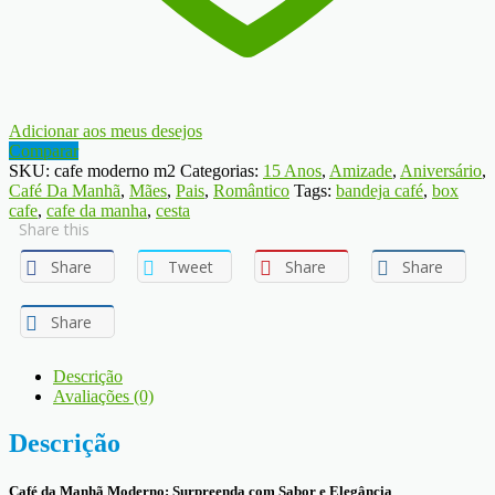
Adicionar aos meus desejos
Comparar
SKU:
cafe moderno m2
Categorias:
15 Anos
,
Amizade
,
Aniversário
,
Café Da Manhã
,
Mães
,
Pais
,
Romântico
Tags:
bandeja café
,
box
cafe
,
cafe da manha
,
cesta
Share this
Share
Tweet
Share
Share
Share
Descrição
Avaliações (0)
Descrição
Café da Manhã Moderno: Surpreenda com Sabor e Elegância