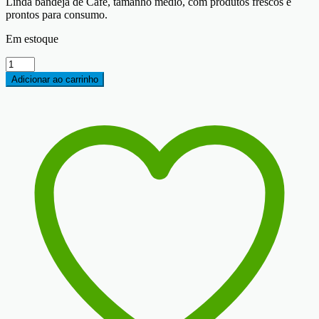
Linda bandeja de Café, tamanho médio, com produtos frescos e
prontos para consumo.
Em estoque
Café
Moderno
Adicionar ao carrinho
2
-
Bandeja
M
quantity