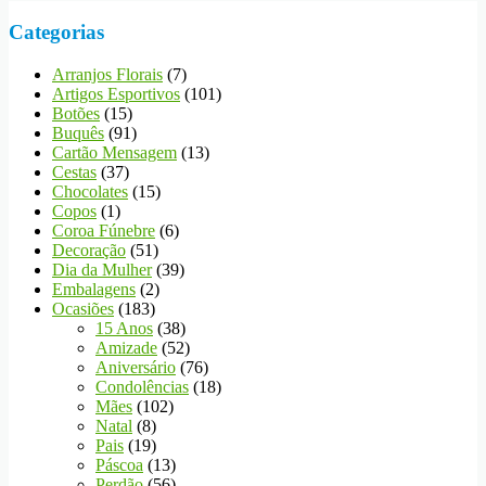
Categorias
Arranjos Florais
(7)
Artigos Esportivos
(101)
Botões
(15)
Buquês
(91)
Cartão Mensagem
(13)
Cestas
(37)
Chocolates
(15)
Copos
(1)
Coroa Fúnebre
(6)
Decoração
(51)
Dia da Mulher
(39)
Embalagens
(2)
Ocasiões
(183)
15 Anos
(38)
Amizade
(52)
Aniversário
(76)
Condolências
(18)
Mães
(102)
Natal
(8)
Pais
(19)
Páscoa
(13)
Perdão
(56)