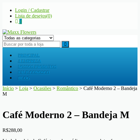
Skip
Skip
Login / Cadastrar
to
to
Lista de desejos(0)
navigation
content
0
Maxx Flowers
A sua floricultura
PRINCIPAL
A EMPRESA
NOSSOS PRODUTOS
FALE CONOSCO
BLOG
Início
>
Loja
>
Ocasiões
>
Romântico
> Café Moderno 2 – Bandeja
M
Café Moderno 2 – Bandeja M
R$
288,00