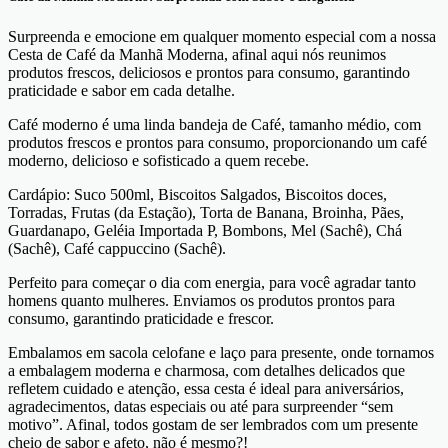
Surpreenda e emocione em qualquer momento especial com a nossa
Cesta de Café da Manhã Moderna, afinal aqui nós reunimos
produtos frescos, deliciosos e prontos para consumo, garantindo
praticidade e sabor em cada detalhe.
Café moderno é uma linda bandeja de Café, tamanho médio, com
produtos frescos e prontos para consumo, proporcionando um café
moderno, delicioso e sofisticado a quem recebe.
Cardápio: Suco 500ml, Biscoitos Salgados, Biscoitos doces,
Torradas, Frutas (da Estação),
Torta de Banana, Broinha, Pães,
Guardanapo, Geléia Importada P, Bombons, Mel (Sachê), Chá
(Sachê),
Café cappuccino (Sachê).
Perfeito para começar o dia com energia, para você agradar tanto
homens quanto mulheres. Enviamos os produtos prontos para
consumo, garantindo praticidade e frescor.
Embalamos em sacola celofane
e laço para presente, onde tornamos
a
embalagem moderna e charmosa, com detalhes delicados que
refletem cuidado e atenção, essa cesta é ideal para aniversários,
agradecimentos, datas especiais ou até para surpreender “sem
motivo”. Afinal, todos gostam de ser lembrados com um presente
cheio de sabor e afeto, não é mesmo?!