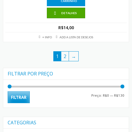
CARRINHO
DETALHES
R$
14,00
+ INFO
ADD A LISTA DE DESEJOS
1
2
→
FILTRAR POR PREÇO
Preç
Preç
Preço:
R$0
—
R$130
FILTRAR
mín
máx
CATEGORIAS