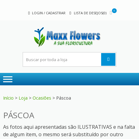
Skip
Skip
to
to
0
LOGIN / CADASTRAR
LISTA DE DESEJOS(0)
navigation
content
MAX
A sua
FLOW
floricultura
Início
>
Loja
>
Ocasiões
> Páscoa
PÁSCOA
As fotos aqui apresentadas são ILUSTRATIVAS e na falta
de algum item, o mesmo será substituído por outro