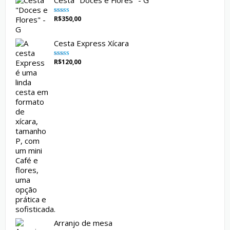
Cesta "Doces e Flores" - G
R$
350,00
Avaliação
5.00
de 5
Cesta Express Xícara
R$
120,00
Avaliação
5.00
de 5
Arranjo de mesa