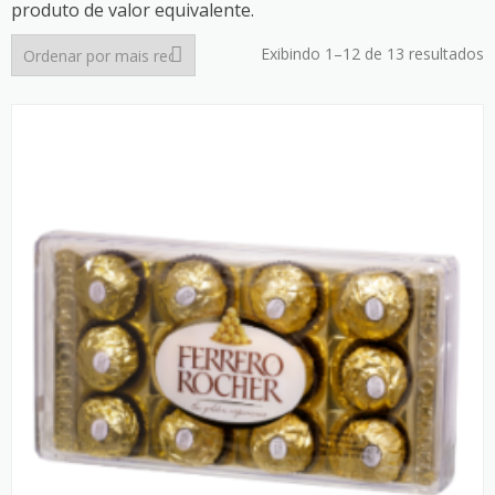
produto de valor equivalente.
C
Exibindo 1–12 de 13 resultados
p
m
r